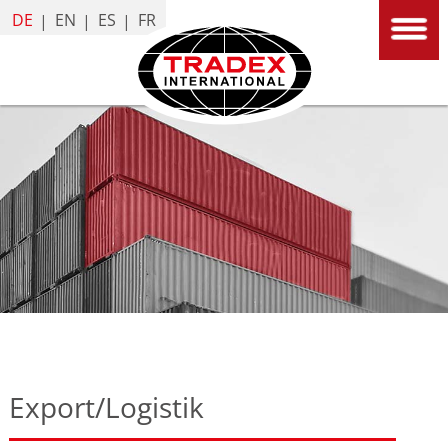
DE
EN
ES
FR
Export/Logistik