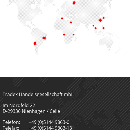
Tradex Handelsgesellschaft mbH
Im Nordfeld 22
D-29336 Nienhagen / Celle
Telefon:
+49 (0)5144 9863-0
Telefax:
+49 (0)5144 9863-18