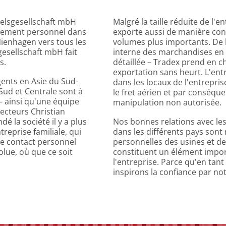
delsgesellschaft mbH
Malgré la taille réduite de l
agement personnel dans
exporte aussi de manière cont
Nienhagen vers tous les
volumes plus importants. De l
gesellschaft mbH fait
interne des marchandises en p
s.
détaillée – Tradex prend en 
exportation sans heurt. L'ent
gents en Asie du Sud-
dans les locaux de l'entrepr
Sud et Centrale sont à
le fret aérien et par conséqu
 – ainsi qu'une équipe
manipulation non autorisée.
ecteurs Christian
é la société il y a plus
Nos bonnes relations avec les 
reprise familiale, qui
dans les différents pays sont n
le contact personnel
personnelles des usines et de
solue, où que ce soit
constituent un élément import
l'entreprise. Parce qu'en tan
inspirons la confiance par no