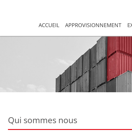
Aller
au
adex International - Export & Logistics Nienhagen
contenu
ACCUEIL
APPROVISIONNEMENT
E
Qui sommes nous