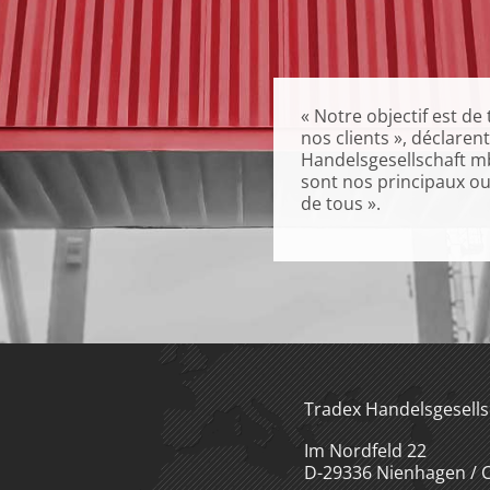
« Notre objectif est d
nos clients », déclaren
Handelsgesellschaft mb
sont nos principaux out
de tous ».
Tradex Handelsgesell
Im Nordfeld 22
D-29336 Nienhagen / C