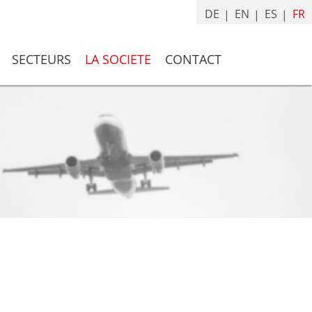
Aller
DE
EN
ES
FR
au
contenu
SECTEURS
LA SOCIETE
CONTACT